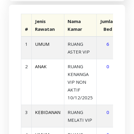
JDIH
Jenis
Nama
Jumlah
#
Rawatan
Kamar
Bed
#
KABUPATEN BANGKA
1
UMUM
RUANG
6
Detai
ASTER VIP
2
ANAK
RUANG
0
Detai
KENANGA
VIP NON
AKTIF
10/12/2025
3
KEBIDANAN
RUANG
0
Detai
MELATI VIP