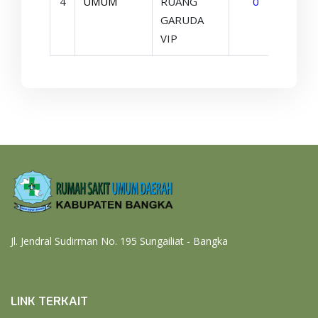
4
UMUM
RUANG
0
Detai
GARUDA
VIP
Jl. Jendral Sudirman No. 195 Sungailiat - Bangka
LINK TERKAIT