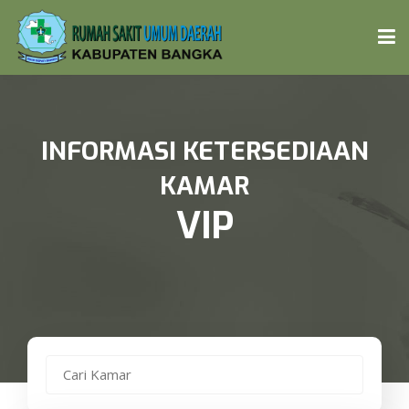
BERANDA
INFORMASI KETERSEDIAAN
PROFIL
KAMAR
VIP
INFORMASI
FASILITAS PELAYANAN
DOKTER
LAPORAN